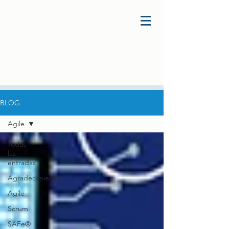
BLOG
Agile
Todas
las
entradas
Agradecimientos
Agile
Scrum
SAFe®