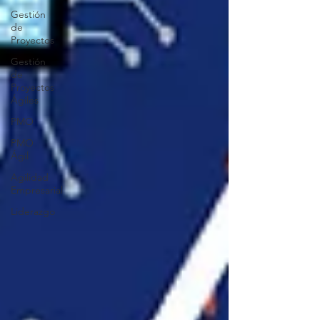
Gestión
de
Proyectos
Gestión
de
Proyectos
Ágiles
PMO
PMO
Ágil
Agilidad
Empresarial
Liderazgo